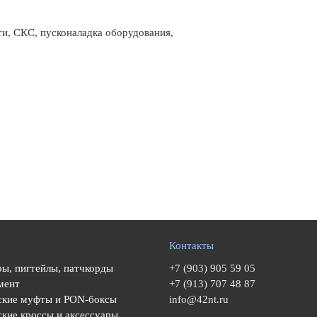
и, СКС, пусконаладка оборудования,
Контакты
ы, пигтейлы, патчкорды
+7 (903) 905 59 05
мент
+7 (913) 707 48 87
ские муфты и PON-боксы
info@42nt.ru
кие кроссы и аксессуары