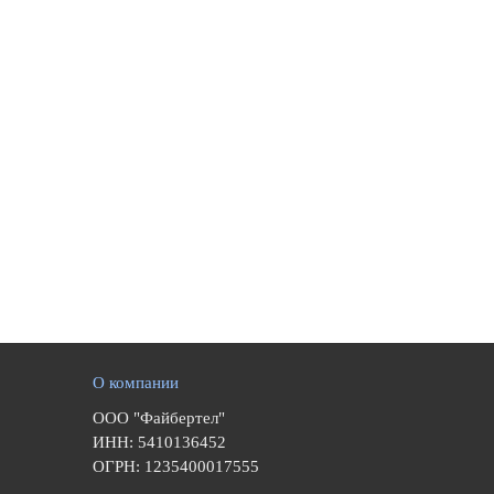
О компании
ООО "Файбертел"
ИНН: 5410136452
ОГРН: 1235400017555